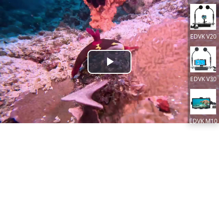
EDVK V20
Play
EDVK V30
Video
EDVK M10